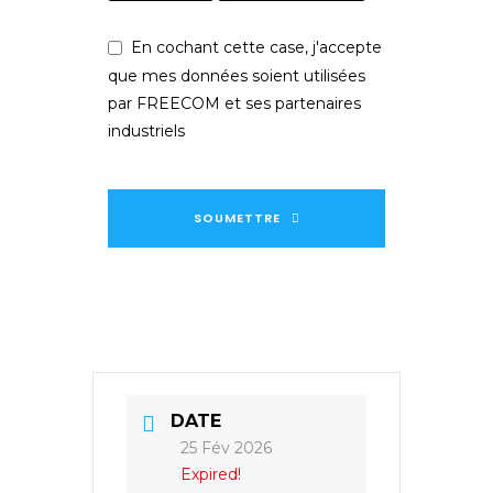
En cochant cette case, j'accepte
que mes données soient utilisées
par FREECOM et ses partenaires
industriels
SOUMETTRE
Ce
champ
devrait
être
laissé
vide
DATE
25 Fév 2026
Expired!