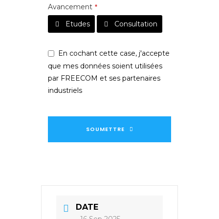
Avancement
*
Etudes
Consultation
En cochant cette case, j'accepte
que mes données soient utilisées
par FREECOM et ses partenaires
industriels
SOUMETTRE
Ce
champ
devrait
être
laissé
DATE
vide