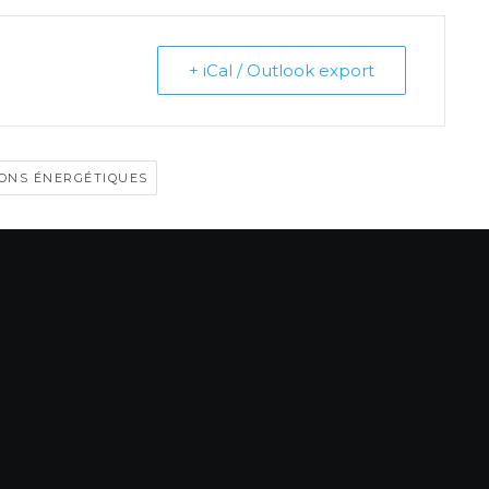
+ iCal / Outlook export
ONS ÉNERGÉTIQUES