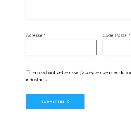
Adresse
Code Postal
*
*
En cochant cette case, j'accepte que mes donné
industriels
SOUMETTRE
Ce
champ