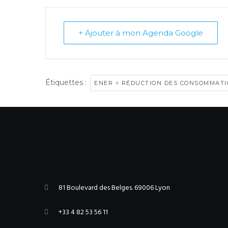
devrait
être
laissé
+ Ajouter à mon Agenda Google
vide
Étiquettes :
ENER = RÉDUCTION DES CONSOMMATI
81 Boulevard des Belges. 69006 Lyon
+33 4 82 53 56 11