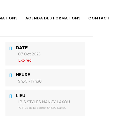
MATIONS
AGENDA DES FORMATIONS
CONTACT
DATE
07 Oct 2025
Expired!
HEURE
9h30 - 17h30
LIEU
IBIS STYLES NANCY LAXOU
10 Rue de la Saône, 54520 Laxou