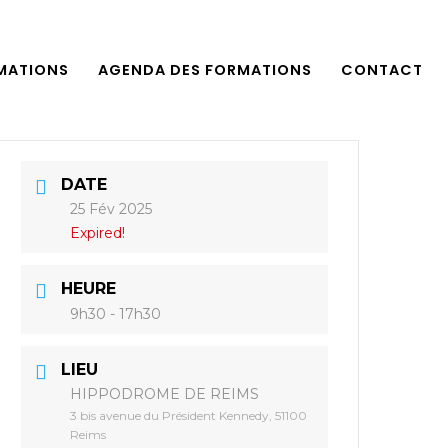
MATIONS
AGENDA DES FORMATIONS
CONTACT
DATE
25 Fév 2025
Expired!
HEURE
9h30 - 17h30
LIEU
HIPPODROME DE REIMS
3 bis avenue du Président Kennedy, 51100
Reims