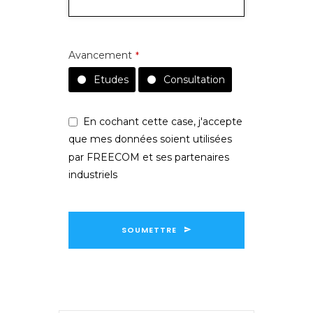
Avancement
*
Etudes
Consultation
En cochant cette case, j'accepte
que mes données soient utilisées
par FREECOM et ses partenaires
industriels
SOUMETTRE
Ce
champ
devrait