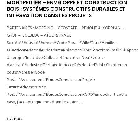
MONTPELLIER – ENVELOPPE ET CONSTRUCTION
BOIS : SYSTÈMES CONSTRUCTIFS DURABLES ET
INTÉGRATION DANS LES PROJETS
PARTENAIRES : MOEDING – GEOSTAFF – RENOLIT ALKORPLAN –
GRDF – ISOLBLOC – ATE DRAINAGE
Société*Activité*Adresse*Code Postal*Ville*Titre*Veuillez
sélectionnerMonsieurMadamePrénom*NOM*Fonction*Email*Télépho
de projet*IndividuelCollectifRénovationNeufSecteur
d'activité*IndustrielTertiaireAgricoleRésidentielPublicChantier en
cours*Adresse*Code
Postal*Avancement*EtudesConsultationProjets
Futurs*Adresse*Code
Postal*Avancement*EtudesConsultationRGPD*En cochant cette
case, j'accepte que mes données soient…
LIRE PLUS