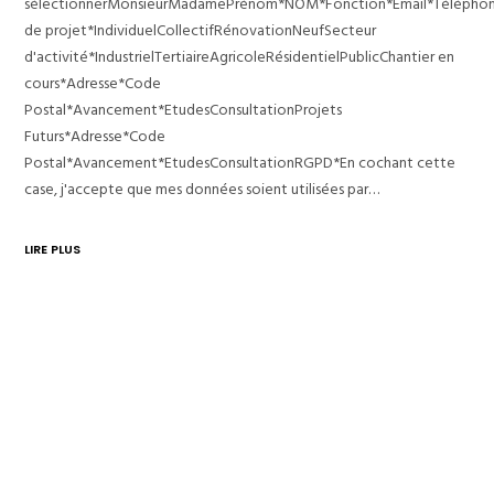
sélectionnerMonsieurMadamePrénom*NOM*Fonction*Email*Télépho
de projet*IndividuelCollectifRénovationNeufSecteur
d'activité*IndustrielTertiaireAgricoleRésidentielPublicChantier en
cours*Adresse*Code
Postal*Avancement*EtudesConsultationProjets
Futurs*Adresse*Code
Postal*Avancement*EtudesConsultationRGPD*En cochant cette
case, j'accepte que mes données soient utilisées par…
LIRE PLUS
Rémi Pintado
26/11/2025
No Likes
TOULOUSE – ENVELOPPE GLOBALE ET FAÇADES