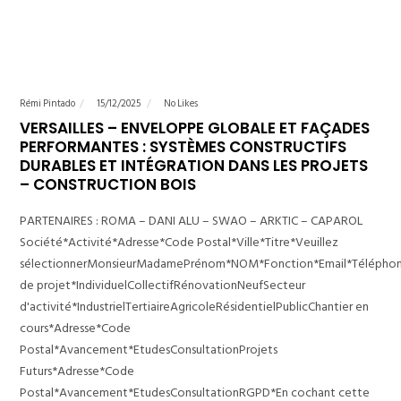
Rémi Pintado
15/12/2025
No Likes
VERSAILLES – ENVELOPPE GLOBALE ET FAÇADES
PERFORMANTES : SYSTÈMES CONSTRUCTIFS
DURABLES ET INTÉGRATION DANS LES PROJETS
– CONSTRUCTION BOIS
PARTENAIRES : ROMA – DANI ALU – SWAO – ARKTIC – CAPAROL
Société*Activité*Adresse*Code Postal*Ville*Titre*Veuillez
sélectionnerMonsieurMadamePrénom*NOM*Fonction*Email*Télépho
de projet*IndividuelCollectifRénovationNeufSecteur
d'activité*IndustrielTertiaireAgricoleRésidentielPublicChantier en
cours*Adresse*Code
Postal*Avancement*EtudesConsultationProjets
Futurs*Adresse*Code
Postal*Avancement*EtudesConsultationRGPD*En cochant cette