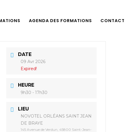
MATIONS
AGENDA DES FORMATIONS
CONTACT
DATE
09 Avr 2026
Expired!
HEURE
9h30 - 17h30
LIEU
NOVOTEL ORLÉANS SAINT JEAN
DE BRAYE
145 Avenue de Verdun, 45800 Saint-Jean-