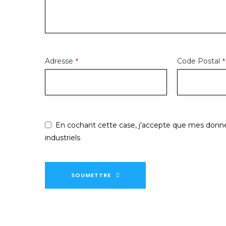
Adresse
Code Postal
*
*
En cochant cette case, j'accepte que mes donné
industriels
SOUMETTRE
Ce
champ