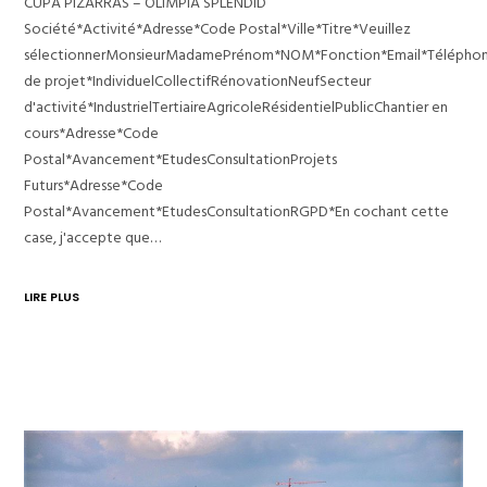
CUPA PIZARRAS – OLIMPIA SPLENDID
Société*Activité*Adresse*Code Postal*Ville*Titre*Veuillez
sélectionnerMonsieurMadamePrénom*NOM*Fonction*Email*Télépho
de projet*IndividuelCollectifRénovationNeufSecteur
d'activité*IndustrielTertiaireAgricoleRésidentielPublicChantier en
cours*Adresse*Code
Postal*Avancement*EtudesConsultationProjets
Futurs*Adresse*Code
Postal*Avancement*EtudesConsultationRGPD*En cochant cette
case, j'accepte que…
LIRE PLUS