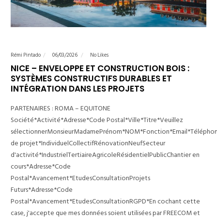
Rémi Pintado
06/03/2026
No Likes
NICE – ENVELOPPE ET CONSTRUCTION BOIS :
SYSTÈMES CONSTRUCTIFS DURABLES ET
INTÉGRATION DANS LES PROJETS
PARTENAIRES : ROMA – EQUITONE
Société*Activité*Adresse*Code Postal*Ville*Titre*Veuillez
sélectionnerMonsieurMadamePrénom*NOM*Fonction*Email*Télépho
de projet*IndividuelCollectifRénovationNeufSecteur
d'activité*IndustrielTertiaireAgricoleRésidentielPublicChantier en
cours*Adresse*Code
Postal*Avancement*EtudesConsultationProjets
Futurs*Adresse*Code
Postal*Avancement*EtudesConsultationRGPD*En cochant cette
case, j'accepte que mes données soient utilisées par FREECOM et