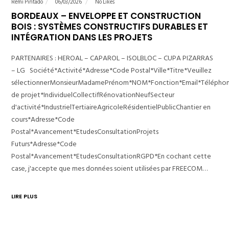
Rémi Pintado
06/03/2026
No Likes
BORDEAUX – ENVELOPPE ET CONSTRUCTION
BOIS : SYSTÈMES CONSTRUCTIFS DURABLES ET
INTÉGRATION DANS LES PROJETS
PARTENAIRES : HEROAL – CAPAROL – ISOLBLOC – CUPA PIZARRAS
– LG Société*Activité*Adresse*Code Postal*Ville*Titre*Veuillez
sélectionnerMonsieurMadamePrénom*NOM*Fonction*Email*Télépho
de projet*IndividuelCollectifRénovationNeufSecteur
d'activité*IndustrielTertiaireAgricoleRésidentielPublicChantier en
cours*Adresse*Code
Postal*Avancement*EtudesConsultationProjets
Futurs*Adresse*Code
Postal*Avancement*EtudesConsultationRGPD*En cochant cette
case, j'accepte que mes données soient utilisées par FREECOM…
LIRE PLUS