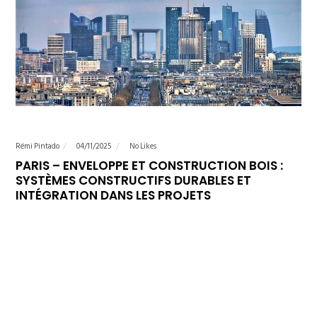
Rémi Pintado
04/11/2025
No Likes
PARIS – ENVELOPPE ET CONSTRUCTION BOIS :
SYSTÈMES CONSTRUCTIFS DURABLES ET
INTÉGRATION DANS LES PROJETS
PARTENAIRES : ROMA – NIBE ENERGY – SOPREMA – ATULAM – STO
– ARKTIC Société*Activité*Adresse*Code
Postal*Ville*Titre*Veuillez
sélectionnerMonsieurMadamePrénom*NOM*Fonction*Email*Télépho
de projet*IndividuelCollectifRénovationNeufSecteur
d'activité*IndustrielTertiaireAgricoleRésidentielPublicChantier en