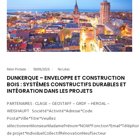
Rémi Pintado
09/06/2026
No Likes
DUNKERQUE – ENVELOPPE ET CONSTRUCTION
BOIS : SYSTÈMES CONSTRUCTIFS DURABLES ET
INTÉGRATION DANS LES PROJETS
PARTENAIRES : CLAGE – GEOSTAFF – GRDF – HEROAL –
WEISHAUPT Société*Activité*Adresse*Code
Postal*Ville*Titre*Veuillez
sélectionnerMonsieurMadamePrénom*NOM*Fonction*Email*Télépho
de projet*IndividuelCollectifRénovationNeufSecteur