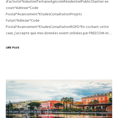
d'activité*IndustrielTertiaireAgricoleRésidentielPublicChantier en
cours*Adresse*Code
Postal*Avancement*EtudesConsultationProjets
Futurs*Adresse*Code
Postal*Avancement*EtudesConsultationRGPD*En cochant cette
case, j'accepte que mes données soient utilisées par FREECOM et…
LIRE PLUS