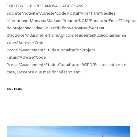
EQUITONE – PORCELANOSA – AGC GLASS
Société*Activité*Adresse*Code Postal*Ville*Titre*Veuillez
sélectionnerMonsieurMadamePrénom*NOM*Fonction*Email*Télépho
de projet*IndividuelCollectifRénovationNeufSecteur
d'activité*IndustrielTertiaireAgricoleRésidentielPublicChantier en
cours*Adresse*Code
Postal*Avancement*EtudesConsultationProjets
Futurs*Adresse*Code
Postal*Avancement*EtudesConsultationRGPD*En cochant cette
case, j'accepte que mes données soient…
LIRE PLUS