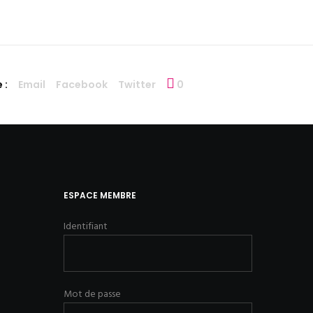
 :
Email
Facebook
Twitter
0
ESPACE MEMBRE
Identifiant
Mot de passe