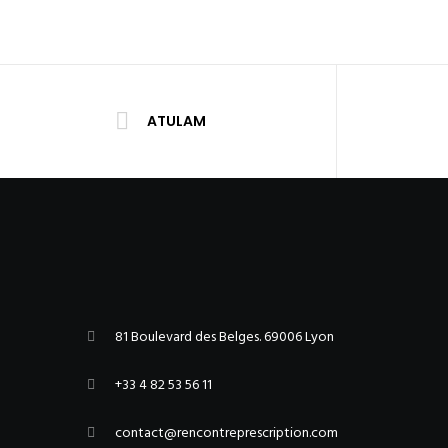
ATULAM
81 Boulevard des Belges. 69006 Lyon
+33 4 82 53 56 11
contact@rencontreprescription.com