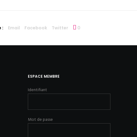
 :
Email
Facebook
Twitter
0
ESPACE MEMBRE
Identifiant
Mot de passe