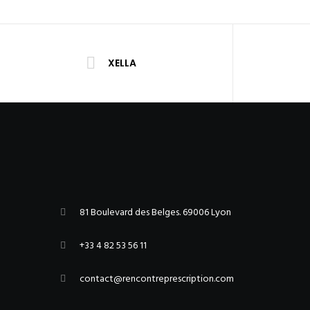
XELLA
81 Boulevard des Belges. 69006 Lyon
+33 4 82 53 56 11
contact@rencontreprescription.com