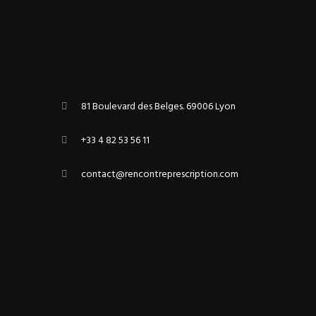
81 Boulevard des Belges. 69006 Lyon
+33 4 82 53 56 11
contact@rencontreprescription.com